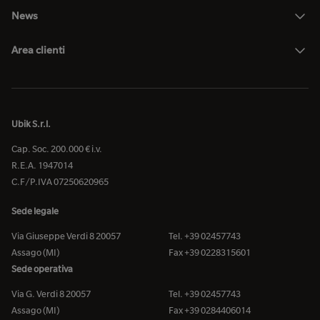
News
Area clienti
Ubik S.r.l.
Cap. Soc. 200.000 € i.v.
R.E.A. 1947014
C.F/P.IVA 07250620965
Sede legale
Via Giuseppe Verdi 8 20057
Tel. +39 02457743
Assago (MI)
Fax +39 0228315601
Sede operativa
Via G. Verdi 8 20057
Tel. +39 02457743
Assago (MI)
Fax +39 0284406014