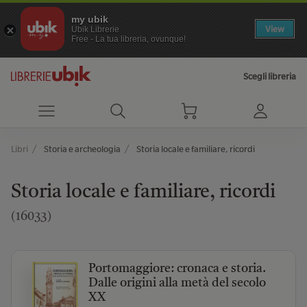
my ubik
View
Ubik Librerie
Free - La tua libreria, ovunque!
Scegli libreria
Libri
Storia e archeologia
Storia locale e familiare, ricordi
Storia locale e familiare, ricordi
(16033)
Portomaggiore: cronaca e storia.
Dalle origini alla metà del secolo
XX