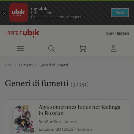
my ubik
View
Ubik Librerie
Free - La tua libreria, ovunque!
Scegli libreria
Libri
Fumetti
Generi di fumetti
Generi di fumetti
(32951)
Alya sometimes hides her feelings
in Russian
SunSunSun
- Autore
Edizioni BD (2026)
- Editore