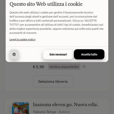
Questo sito Web utilizza i cookie
Seleziona libreria
Questo sito web utilizza i cookie per gestire il funzionamento tecnico
dell'accesso degli utenti e gestione dell'account, per la misurazione del
traffico e per offrire a tutti contenuti personalizzati. Clicca su "ACCETTA
TUTTO" per acconsentire all'utilizzo di tutti i tipi di cookie, beneficiando così
della miglior esperienza possibile, oppure seleziona qui sotto solo quelli che
acconsenti di ricevere.
Scottecs Gigazine
Leggi la cookie policy
Sio
- Autore
Gigaciao (2026)
- Editore
Solo necessari
Accetta tutto
(0)
€ 5,90
Verifica disponibilità
Seleziona libreria
Inazuma eleven go. Nuova ediz.
Yabuno Tenya
- Autore