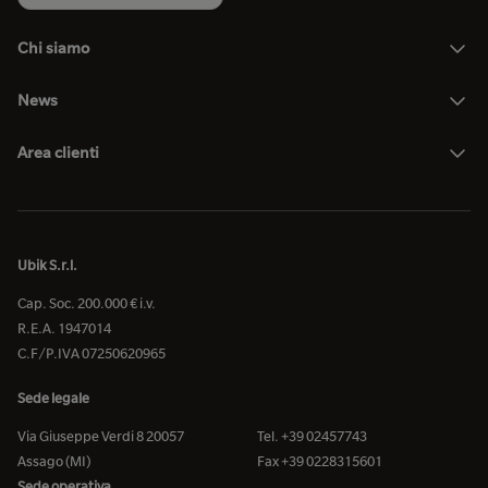
Chi siamo
News
Area clienti
Ubik S.r.l.
Cap. Soc. 200.000 € i.v.
R.E.A. 1947014
C.F/P.IVA 07250620965
Sede legale
Via Giuseppe Verdi 8 20057
Tel. +39 02457743
Assago (MI)
Fax +39 0228315601
Sede operativa