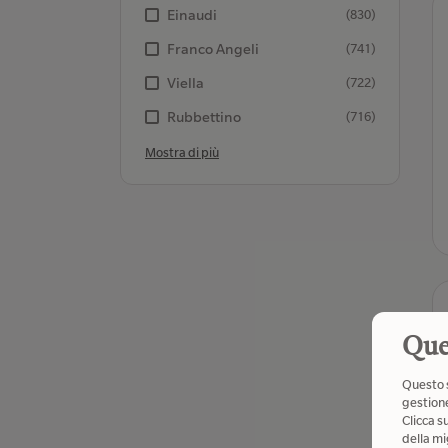
Einaudi
(830)
Franco Angeli
(741)
Viella
(722)
Rubbettino
(716)
Mostra di più
Que
Questo s
gestione
Clicca s
della mi