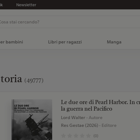
ik
Newsletter
per bambini
Libri per ragazzi
Manga
toria
(49777)
Le due ore di Pearl Harbor. In c
la guerra nel Pacifico
Lord Walter
- Autore
Res Gestae (2026)
- Editore
(0)