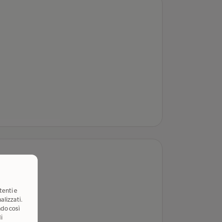
tenti e
alizzati.
ndo così
i