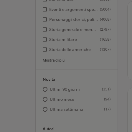
Eventi e argomenti specifici storia
(5004)
Personaggi storici, politici e militari
(4068)
Storia generale e mondiale
(2797)
Storia militare
(1658)
Storia delle americhe
(1307)
Mostra di più
Novità
Ultimi 90 giorni
(351)
Ultimo mese
(94)
Ultima settimana
(17)
Autori