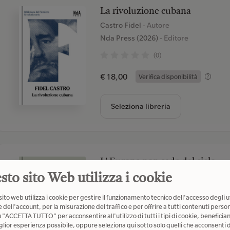
La rivoluzione cubana
Castro Fidel
- Autore
Nda Press (2026)
- Editore
(0)
€ 18,00
Verifica disponibilità
Seleziona libreria
L' Europa non cade dal cielo
Unicopli (2026)
- Editore
sto sito Web utilizza i cookie
(0)
ito web utilizza i cookie per gestire il funzionamento tecnico dell'accesso degli u
 dell'account, per la misurazione del traffico e per offrire a tutti contenuti person
€ 19,00
Verifica disponibilità
u "ACCETTA TUTTO" per acconsentire all'utilizzo di tutti i tipi di cookie, beneficia
glior esperienza possibile, oppure seleziona qui sotto solo quelli che acconsenti d