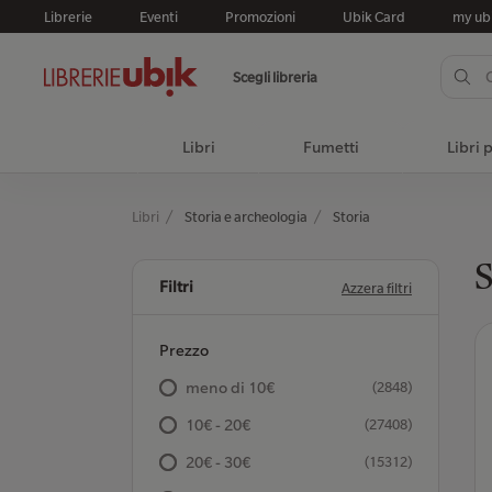
Librerie
Eventi
Promozioni
Ubik Card
my ub
Scegli libreria
Libri
Fumetti
Libri 
Libri
Storia e archeologia
Storia
S
Filtri
Azzera filtri
Prezzo
meno di 10€
(2848)
10€ - 20€
(27408)
20€ - 30€
(15312)