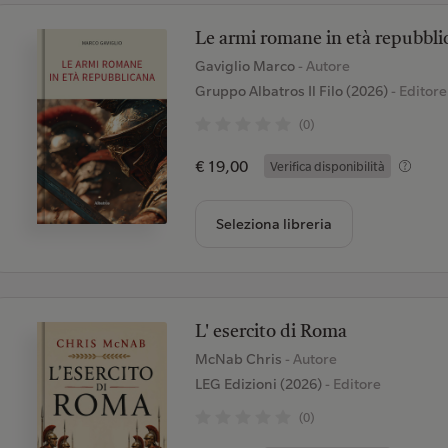
Le armi romane in età repubbli
Gaviglio Marco
- Autore
Gruppo Albatros Il Filo (2026)
- Editore
(0)
€ 19,00
Verifica disponibilità
Seleziona libreria
L' esercito di Roma
McNab Chris
- Autore
LEG Edizioni (2026)
- Editore
(0)