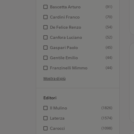
Bascetta Arturo
(91)
Cardini Franco
(70)
De Felice Renzo
(54)
Canfora Luciano
(52)
Gaspari Paolo
(45)
Gentile Emilio
(44)
Franzinelli Mimmo
(44)
Mostra di più
Editori
Il Mulino
(1826)
Laterza
(1574)
Carocci
(1098)