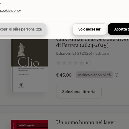
.
Seleziona libreria
 cookie policy
copri di più e personalizza
Solo necessari
Accetta 
Clio. Annali della Sezione di St
di Ferrara (2024-2025)
Edizioni ETS (2026)
- Editore
(0)
€ 45,00
Verifica disponibilità
Seleziona libreria
Un uomo buono nei lager