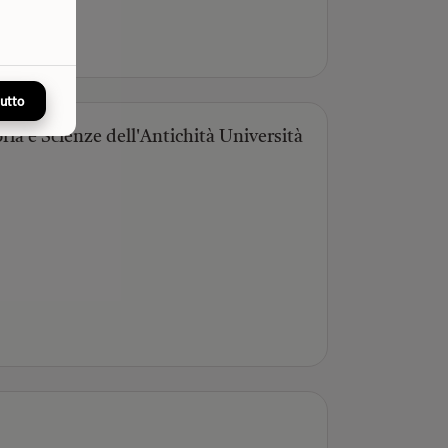
tutto
oria e Scienze dell'Antichità Università