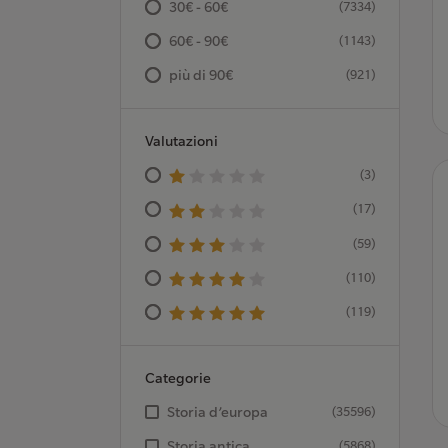
30€ - 60€
(7334)
60€ - 90€
(1143)
più di 90€
(921)
Valutazioni
(3)
(17)
(59)
(110)
(119)
Categorie
Storia d’europa
(35596)
Storia antica
(5868)