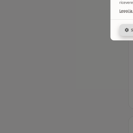
ricevere
Leggi la
S