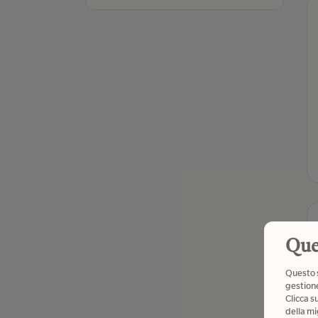
Que
Questo s
gestione
Clicca s
della mi