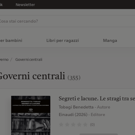
ik
Newsletter
per bambini
Libri per ragazzi
Manga
overno
Governi centrali
overni centrali
(355)
Segreti e lacune. Le stragi tra s
Tobagi Benedetta
- Autore
Einaudi (2026)
- Editore
(0)