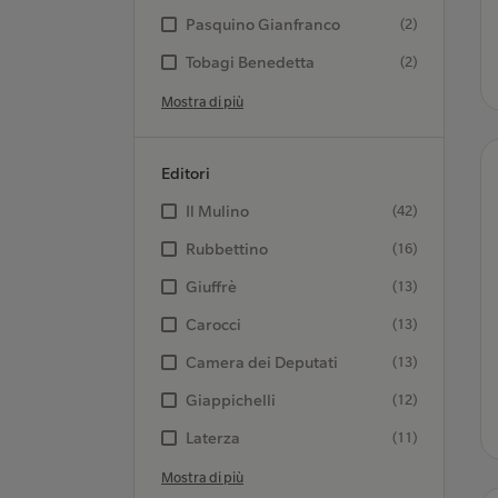
Pasquino Gianfranco
(2)
Tobagi Benedetta
(2)
Mostra di più
Editori
Il Mulino
(42)
Rubbettino
(16)
Giuffrè
(13)
Carocci
(13)
Camera dei Deputati
(13)
Giappichelli
(12)
Laterza
(11)
Mostra di più