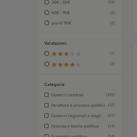
30€ - 60€
(29)
60€ - 90€
(2)
più di 90€
(5)
Valutazioni
(1)
(2)
Categorie
Governi centrali
(355)
Strutture e processi politici
(37)
Governi regionali e degli enti locali
(21)
Scienza e teoria politica
(14)
Economia politica
(14)