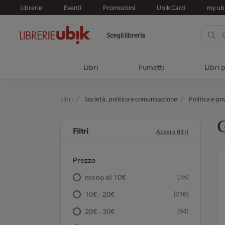
Librerie
Eventi
Promozioni
Ubik Card
my ub
Scegli libreria
Libri
Fumetti
Libri 
Libri
Società, politica e comunicazione
Politica e g
G
Filtri
Azzera filtri
Prezzo
meno di 10€
(35)
10€ - 20€
(216)
20€ - 30€
(94)