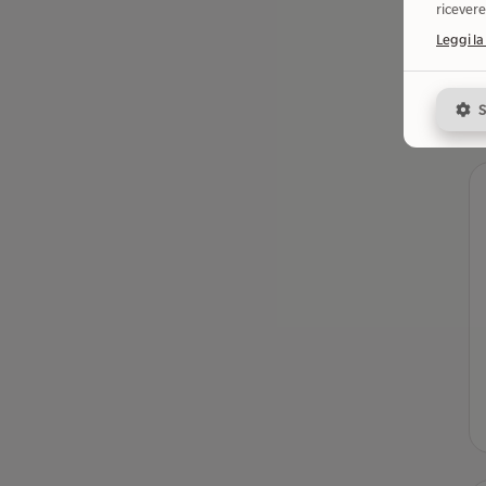
ricevere
Leggi la
S