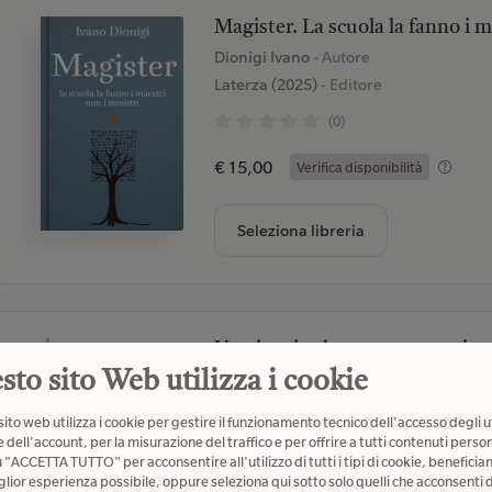
Magister. La scuola la fanno i m
Dionigi Ivano
- Autore
Laterza (2025)
- Editore
(0)
€ 15,00
Verifica disponibilità
Seleziona libreria
Un viaggio che non promettiamo
Tav
sto sito Web utilizza i cookie
Wu Ming 1
- Autore
ito web utilizza i cookie per gestire il funzionamento tecnico dell'accesso degli u
Einaudi (2016)
- Editore
 dell'account, per la misurazione del traffico e per offrire a tutti contenuti person
u "ACCETTA TUTTO" per acconsentire all'utilizzo di tutti i tipi di cookie, beneficia
(0)
glior esperienza possibile, oppure seleziona qui sotto solo quelli che acconsenti d