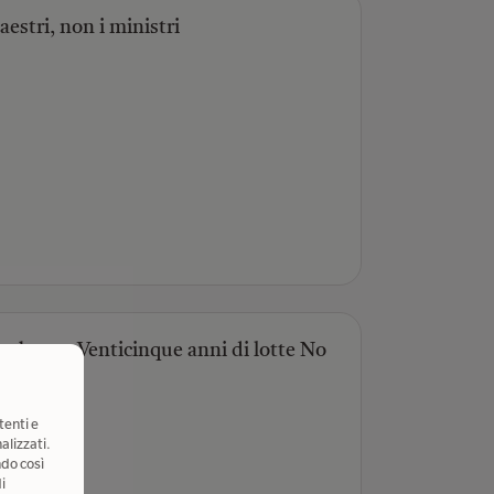
aestri, non i ministri
 breve. Venticinque anni di lotte No
tenti e
alizzati.
ndo così
i