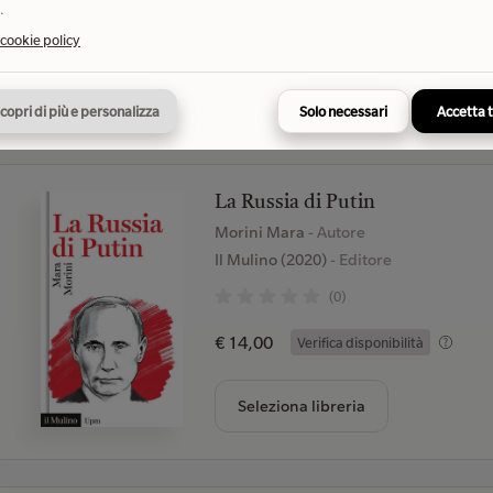
.
€ 21,00
Verifica disponibilità
 cookie policy
Seleziona libreria
copri di più e personalizza
Solo necessari
Accetta 
La Russia di Putin
Morini Mara
- Autore
Il Mulino (2020)
- Editore
(0)
€ 14,00
Verifica disponibilità
Seleziona libreria