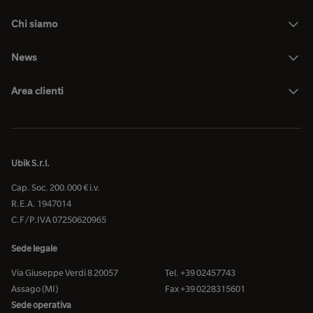
Chi siamo
News
Area clienti
Ubik S.r.l.
Cap. Soc. 200.000 € i.v.
R.E.A. 1947014
C.F/P.IVA 07250620965
Sede legale
Via Giuseppe Verdi 8 20057
Tel. +39 02457743
Assago (MI)
Fax +39 0228315601
Sede operativa