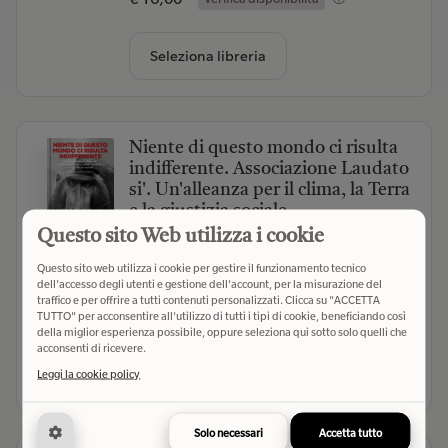
Seleziona libreria
Niente di questo mondo ci risulta
indifferente. Associazione Laudato
si'. Un'alleanza per il clima, la Terra
e la giustizia sociale
Questo sito Web utilizza i cookie
Edizioni Interno4 (2020)
- Editore
Questo sito web utilizza i cookie per gestire il funzionamento tecnico
(0)
dell'accesso degli utenti e gestione dell'account, per la misurazione del
traffico e per offrire a tutti contenuti personalizzati. Clicca su "ACCETTA
€ 15,00
Verifica disponibilità
TUTTO" per acconsentire all'utilizzo di tutti i tipi di cookie, beneficiando così
della miglior esperienza possibile, oppure seleziona qui sotto solo quelli che
acconsenti di ricevere.
Seleziona libreria
Leggi la cookie policy
Solo necessari
Accetta tutto