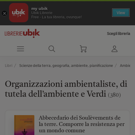
my ubik
View
Ubik Librerie
Free - La tua libreria, ovunque!
Scegli libreria
Libri
Scienze della terra, geografia, ambiente, pianificazione
Ambient
Organizzazioni ambientaliste, di
tutela dell’ambiente e Verdi
(380)
Abbecedario dei Soulèvements de
la terre. Comporre la resistenza per
un mondo comune