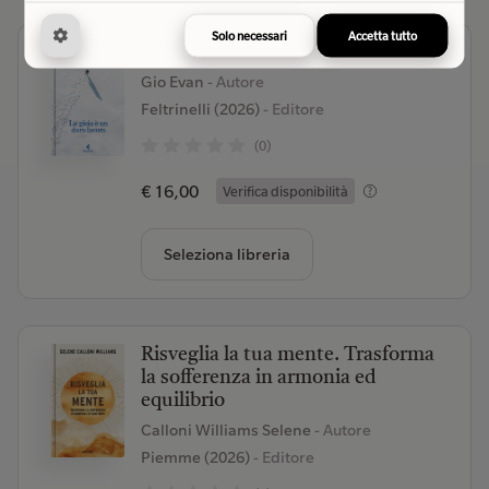
Solo necessari
Accetta tutto
La gioia è un duro lavoro
Gio Evan
- Autore
Feltrinelli (2026)
- Editore
(0)
€ 16,00
Verifica disponibilità
Seleziona libreria
Risveglia la tua mente. Trasforma
la sofferenza in armonia ed
equilibrio
Calloni Williams Selene
- Autore
Piemme (2026)
- Editore