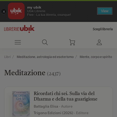
my ubik
View
Ubik Librerie
Free - La tua libreria, ovunque!
Scegli libreria
Libri
Meditazione, astrologia ed esoterismo
Mente, corpo e spirito
Meditazione
(2437)
Ricordati chi sei. Sulla via del
Dharma e della tua guarigione
Battaglia Elisa
- Autore
Trigono Edizioni (2026)
- Editore