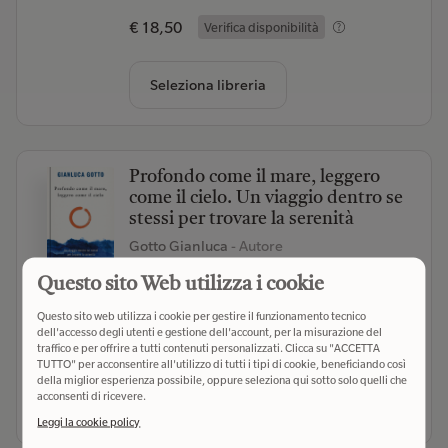
€ 18,50
Verifica disponibilità
Seleziona libreria
Profondo come il mare, leggero
come il cielo. Un viaggio dentro se
stessi per trovare la serenità
Gotto Gianluca
- Autore
Mondadori (2023)
- Editore
Questo sito Web utilizza i cookie
(0)
Questo sito web utilizza i cookie per gestire il funzionamento tecnico
dell'accesso degli utenti e gestione dell'account, per la misurazione del
€ 19,50
Verifica disponibilità
traffico e per offrire a tutti contenuti personalizzati. Clicca su "ACCETTA
TUTTO" per acconsentire all'utilizzo di tutti i tipi di cookie, beneficiando così
della miglior esperienza possibile, oppure seleziona qui sotto solo quelli che
acconsenti di ricevere.
Seleziona libreria
Leggi la cookie policy