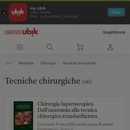
my ubik
View
Ubik Librerie
Free - La tua libreria, ovunque!
Scegli libreria
Libri
Medicina
Chirurgia
Tecniche chirurgiche
Tecniche chirurgiche
(96)
Chirurgia laparoscopica.
Dall'anatomia alla tecnica
chirurgica standardizzata
Corcione Franco;Miranda Lucia;Ruotolo
Francesco
- Autore