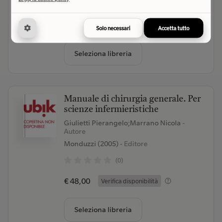
(0)
€ 300,00
Verifica disponibilità
Solo necessari
Accetta tutto
Seleziona libreria
Manuale di chirurgia generale. Per
scienze infermieristiche
Giulietti Pierangelo;Marrano Nicola
-
Autore
Monduzzi (2005)
- Editore
(0)
€ 48,00
Verifica disponibilità
Seleziona libreria