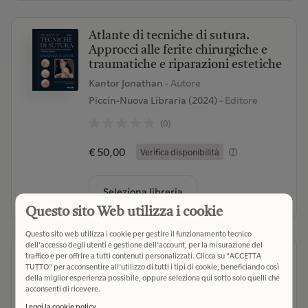
Atlante di tecniche di sutura.
Approcci alle ferite chirurgiche e
traumatiche e riparazioni estetiche
Kantor Jonathan
- Autore
Piccin-Nuova Libraria (2024)
- Editore
(0)
€ 50,00
Verifica disponibilità
Seleziona libreria
Questo sito Web utilizza i cookie
Questo sito web utilizza i cookie per gestire il funzionamento tecnico
dell'accesso degli utenti e gestione dell'account, per la misurazione del
Chirurgia dermatologica
traffico e per offrire a tutti contenuti personalizzati. Clicca su "ACCETTA
TUTTO" per acconsentire all'utilizzo di tutti i tipi di cookie, beneficiando così
Kantor Jonathan
- Autore
della miglior esperienza possibile, oppure seleziona qui sotto solo quelli che
acconsenti di ricevere.
Piccin-Nuova Libraria (2022)
- Editore
Leggi la cookie policy