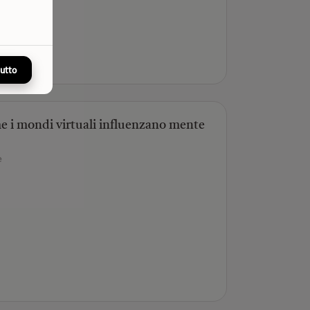
tutto
me i mondi virtuali influenzano mente
e