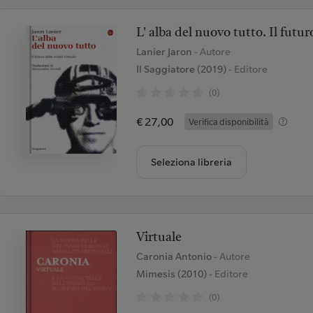
L' alba del nuovo tutto. Il futuro
Lanier Jaron
- Autore
Il Saggiatore (2019)
- Editore
(0)
€ 27,00
Verifica disponibilità
Seleziona libreria
Virtuale
Caronia Antonio
- Autore
Mimesis (2010)
- Editore
(0)