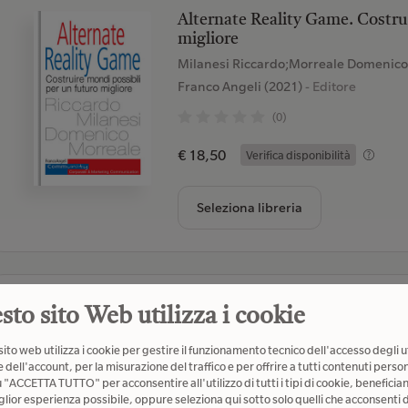
Alternate Reality Game. Costrui
migliore
Milanesi Riccardo;Morreale Domenic
Franco Angeli (2021)
- Editore
(0)
€ 18,50
Verifica disponibilità
Seleziona libreria
Realtà virtuale: disegno e desig
sto sito Web utilizza i cookie
Rossi Daniele
- Autore
ito web utilizza i cookie per gestire il funzionamento tecnico dell'accesso degli u
Aracne (2020)
- Editore
 dell'account, per la misurazione del traffico e per offrire a tutti contenuti person
u "ACCETTA TUTTO" per acconsentire all'utilizzo di tutti i tipi di cookie, beneficia
(0)
glior esperienza possibile, oppure seleziona qui sotto solo quelli che acconsenti d