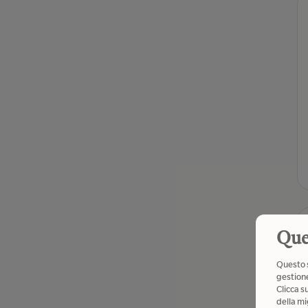
Que
Questo s
gestione
Clicca s
della mi