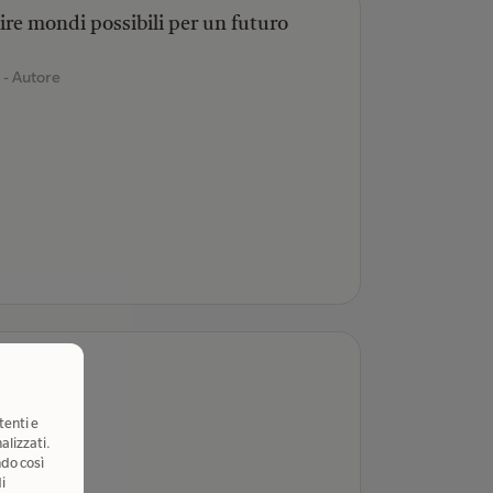
re mondi possibili per un futuro
o
- Autore
n
tenti e
alizzati.
ndo così
i