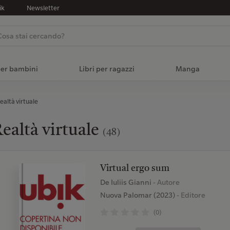
ik
Newsletter
per bambini
Libri per ragazzi
Manga
ealtà virtuale
ealtà virtuale
(48)
Virtual ergo sum
De Iuliis Gianni
- Autore
Nuova Palomar (2023)
- Editore
(0)