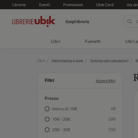
Librerie
Eventi
Promozioni
Ubik Card
my ub
Scegli libreria
Libri
Fumetti
Libri 
Libri
Informatica e web
Scienza dei calcolatori
R
R
Filtri
Azzera filtri
Prezzo
meno di 10€
(4)
10€ - 20€
(28)
20€ - 30€
(16)