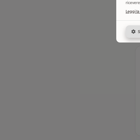
ricevere
Leggi la
S