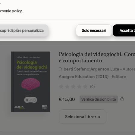
.
€ 13,00
Verifica disponibilità
 cookie policy
Seleziona libreria
copri di più e personalizza
Solo necessari
Accetta 
Psicologia dei videogiochi. Co
e comportamento
Triberti Stefano;Argenton Luca
- Autor
Apogeo Education (2013)
- Editore
(0)
€ 15,00
Verifica disponibilità
Seleziona libreria