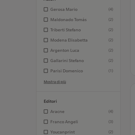
Gerosa Mario
(4)
Maldonado Tomás
(2)
Triberti Stefano
(2)
Modena Elisabetta
(2)
Argenton Luca
(2)
Gallarini Stefano
(2)
Parisi Domenico
(1)
Mostra di più
Editori
Aracne
(4)
Franco Angeli
(3)
Youcanprint
(2)