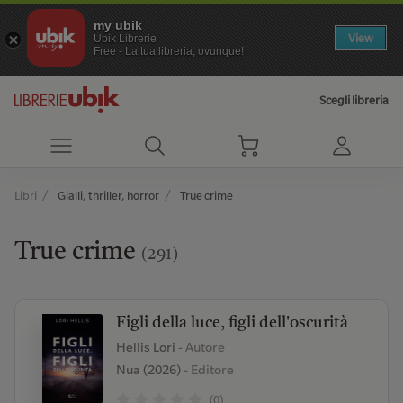
my ubik
View
Ubik Librerie
Free - La tua libreria, ovunque!
Scegli libreria
Libri
Gialli, thriller, horror
True crime
True crime
(291)
Figli della luce, figli dell'oscurità
Hellis Lori
- Autore
Nua (2026)
- Editore
(0)