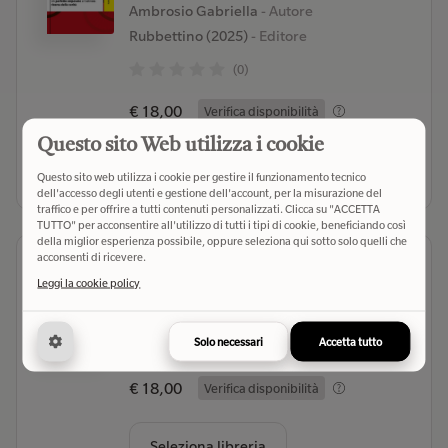
Ambrosio Gabriella
- Autore
Rubbettino (2025)
- Editore
(0)
€ 18,00
Verifica disponibilità
Questo sito Web utilizza i cookie
Seleziona libreria
Questo sito web utilizza i cookie per gestire il funzionamento tecnico
dell'accesso degli utenti e gestione dell'account, per la misurazione del
traffico e per offrire a tutti contenuti personalizzati. Clicca su "ACCETTA
TUTTO" per acconsentire all'utilizzo di tutti i tipi di cookie, beneficiando così
della miglior esperienza possibile, oppure seleziona qui sotto solo quelli che
acconsenti di ricevere.
Scomparso
Leggi la cookie policy
Capano Elisa Eli in Crimeland
- Autore
SEM (2025)
- Editore
Solo necessari
Accetta tutto
(0)
€ 18,00
Verifica disponibilità
Seleziona libreria