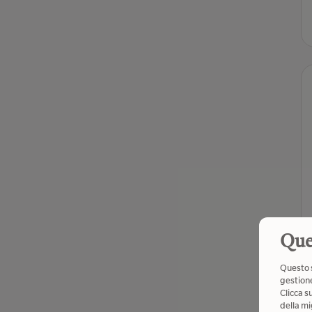
Que
Questo s
gestione
Clicca s
della mi