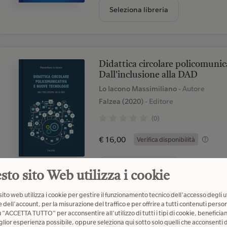
Seleziona libreria
Didattica circolare policomunic
Dall'inclusione alla DAD
Lo Iacono Massimiliano
- Autore
Falzea (2020)
- Editore
(0)
€ 16,00
Verifica disponibilità
Seleziona libreria
sto sito Web utilizza i cookie
ito web utilizza i cookie per gestire il funzionamento tecnico dell'accesso degli u
 dell'account, per la misurazione del traffico e per offrire a tutti contenuti person
u "ACCETTA TUTTO" per acconsentire all'utilizzo di tutti i tipi di cookie, beneficia
glior esperienza possibile, oppure seleziona qui sotto solo quelli che acconsenti d
Apprendere da una macchina