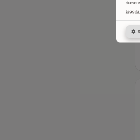
ricevere
Leggi la
S