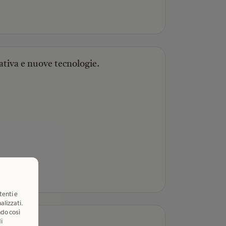
ativa e nuove tecnologie.
tenti e
alizzati.
ndo così
i