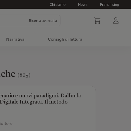
Chi siamo
News
Franchising
Ricerca avanzata
Narrativa
Consigli di lettura
tiche
(805)
enario e nuovi paradigmi. Dall’aula
a Digitale Integrata. Il metodo
Editore