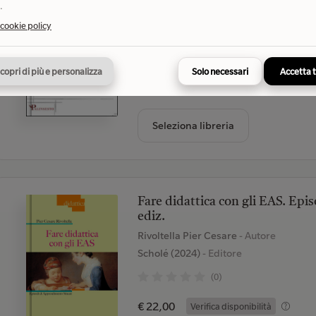
.
Deplano Vindice
- Autore
 cookie policy
Palinsesto (2014)
- Editore
(0)
copri di più e personalizza
Solo necessari
Accetta 
€ 17,50
Verifica disponibilità
Seleziona libreria
Fare didattica con gli EAS. Ep
ediz.
Rivoltella Pier Cesare
- Autore
Scholé (2024)
- Editore
(0)
€ 22,00
Verifica disponibilità