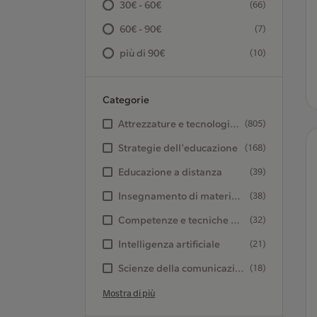
30€ - 60€
(66)
60€ - 90€
(7)
più di 90€
(10)
Categorie
Attrezzature e tecnologie didattiche
(805)
Strategie dell'educazione
(168)
Educazione a distanza
(39)
Insegnamento di materie specifiche
(38)
Competenze e tecniche di insegnamento
(32)
Intelligenza artificiale
(21)
Scienze della comunicazione
(18)
Mostra di più