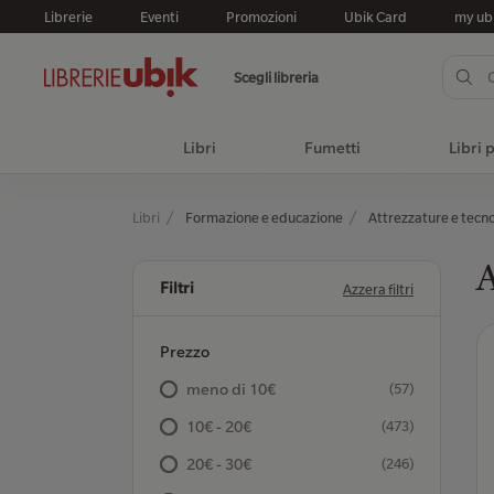
Librerie
Eventi
Promozioni
Ubik Card
my ub
Scegli libreria
Libri
Fumetti
Libri 
Libri
Formazione e educazione
Attrezzature e tecno
A
Filtri
Azzera filtri
Prezzo
meno di 10€
(57)
10€ - 20€
(473)
20€ - 30€
(246)