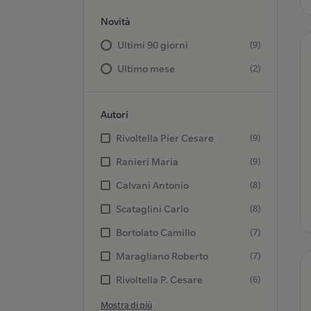
Novità
Ultimi 90 giorni
(9)
Ultimo mese
(2)
Autori
Rivoltella Pier Cesare
(9)
Ranieri Maria
(9)
Calvani Antonio
(8)
Scataglini Carlo
(8)
Bortolato Camillo
(7)
Maragliano Roberto
(7)
Rivoltella P. Cesare
(6)
Mostra di più