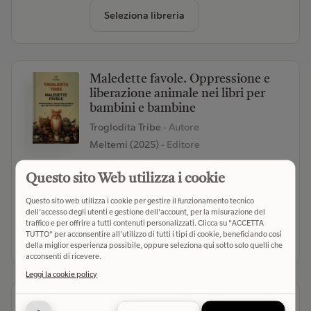
Seleziona libreria
Maledette favole. Oppressione e
liberazione animale nei libri per
bambini e bambine
Troglodita Tribe
- Autore
Meltemi (2025)
- Editore
(0)
Questo sito Web utilizza i cookie
€ 15,00
Verifica disponibilità
Questo sito web utilizza i cookie per gestire il funzionamento tecnico
dell'accesso degli utenti e gestione dell'account, per la misurazione del
traffico e per offrire a tutti contenuti personalizzati. Clicca su "ACCETTA
TUTTO" per acconsentire all'utilizzo di tutti i tipi di cookie, beneficiando così
Seleziona libreria
della miglior esperienza possibile, oppure seleziona qui sotto solo quelli che
acconsenti di ricevere.
Leggi la cookie policy
Atlante Pinocchio. La diffusione del