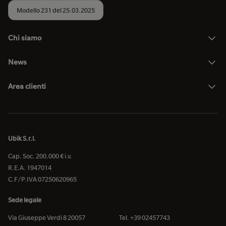
Modello 231 del 25.03.2025
Chi siamo
News
Area clienti
Ubik S.r.l.
Cap. Soc. 200.000 € i.v.
R.E.A. 1947014
C.F/P.IVA 07250620965
Sede legale
Via Giuseppe Verdi 8 20057
Tel. +39 02457743