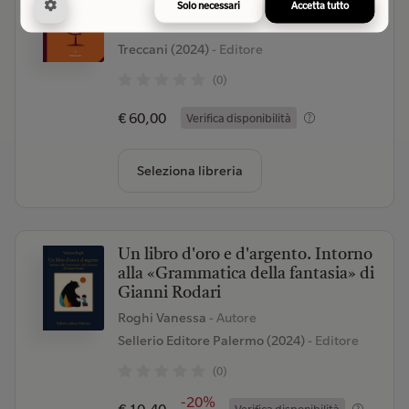
romanzo di Carlo Collodi nel
Solo necessari
Accetta tutto
mondo
Treccani (2024)
- Editore
(0)
€ 60,00
Verifica disponibilità
Seleziona libreria
Un libro d'oro e d'argento. Intorno
alla «Grammatica della fantasia» di
Gianni Rodari
Roghi Vanessa
- Autore
Sellerio Editore Palermo (2024)
- Editore
(0)
-20%