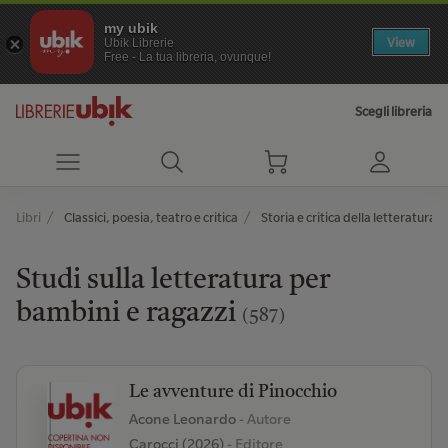
my ubik
View
Ubik Librerie
Free - La tua libreria, ovunque!
Scegli libreria
Libri
Classici, poesia, teatro e critica
Storia e critica della letteratura
Studi sulla letteratura per
bambini e ragazzi
(587)
Le avventure di Pinocchio
Acone Leonardo
- Autore
Carocci (2026)
- Editore