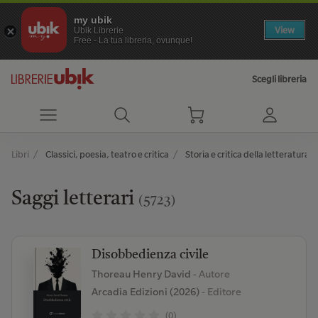
my ubik
View
Ubik Librerie
Free - La tua libreria, ovunque!
Scegli libreria
Libri
Classici, poesia, teatro e critica
Storia e critica della letteratura
Saggi letterari
(5723)
Disobbedienza civile
Thoreau Henry David
- Autore
Arcadia Edizioni (2026)
- Editore
(0)