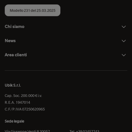
Modello 231 del 25.03.2025
Chi siamo
News
Area clienti
Ubik S.r.l.
Cap. Soc. 200.000 € i.v.
R.E.A. 1947014
C.F/P.IVA 07250620965
Sede legale
Via Giuseppe Verdi 8 20057
Tel. +39 02457743