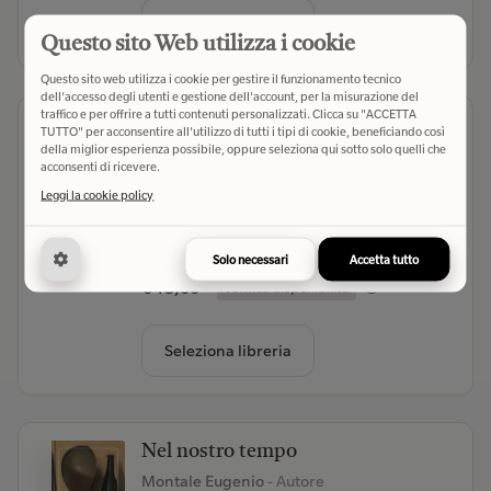
Seleziona libreria
Questo sito Web utilizza i cookie
Questo sito web utilizza i cookie per gestire il funzionamento tecnico
dell'accesso degli utenti e gestione dell'account, per la misurazione del
traffico e per offrire a tutti contenuti personalizzati. Clicca su "ACCETTA
Io, Agamennone. Gli eroi di
TUTTO" per acconsentire all'utilizzo di tutti i tipi di cookie, beneficiando così
Omero. Nuova ediz.
della miglior esperienza possibile, oppure seleziona qui sotto solo quelli che
acconsenti di ricevere.
Guidorizzi Giulio
- Autore
Leggi la cookie policy
Raffaello Cortina Editore (2026)
- Editore
(0)
Solo necessari
Accetta tutto
€ 15,00
Verifica disponibilità
Seleziona libreria
Nel nostro tempo
Montale Eugenio
- Autore