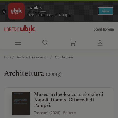
my ubik
View
Ubik Librerie
Free - La tua libreria, ovunque!
Scegli libreria
Libri
Architettura e design
Architettura
Architettura
(20013)
Museo archeologico nazionale di
Napoli. Domus. Gli arredi di
Pompei.
Treccani (2026)
- Editore