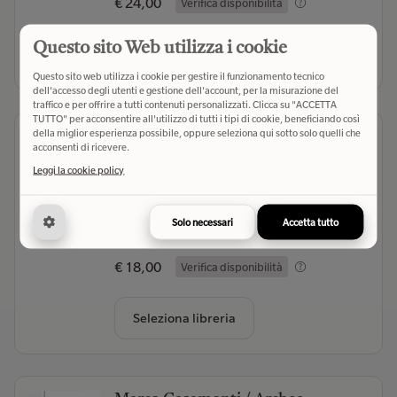
€ 24,00
Verifica disponibilità
Questo sito Web utilizza i cookie
Seleziona libreria
Questo sito web utilizza i cookie per gestire il funzionamento tecnico
dell'accesso degli utenti e gestione dell'account, per la misurazione del
traffico e per offrire a tutti contenuti personalizzati. Clicca su "ACCETTA
TUTTO" per acconsentire all'utilizzo di tutti i tipi di cookie, beneficiando così
della miglior esperienza possibile, oppure seleziona qui sotto solo quelli che
Santo Spirito in Sassia. Storia arte
acconsenti di ricevere.
carità
Leggi la cookie policy
Vignati Marco
- Autore
Ares (2026)
- Editore
Solo necessari
Accetta tutto
(0)
€ 18,00
Verifica disponibilità
Seleziona libreria