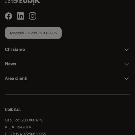
Modello 231 del 25.03.2025
Chi siamo
News
Area clienti
Ubik S.r.l.
Cap. Soc. 200.000 € i.v.
R.E.A. 1947014
C.F/P.IVA 07250620965