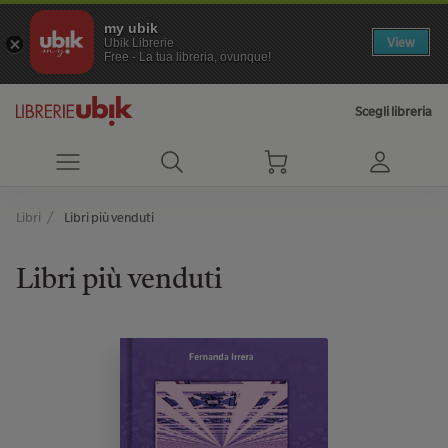
my ubik
View
Ubik Librerie
Free - La tua libreria, ovunque!
Scegli libreria
Libri
Libri più venduti
Libri più venduti