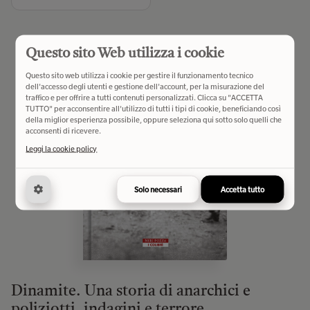
Questo sito Web utilizza i cookie
Questo sito web utilizza i cookie per gestire il funzionamento tecnico
dell'accesso degli utenti e gestione dell'account, per la misurazione del
traffico e per offrire a tutti contenuti personalizzati. Clicca su "ACCETTA
TUTTO" per acconsentire all'utilizzo di tutti i tipi di cookie, beneficiando così
della miglior esperienza possibile, oppure seleziona qui sotto solo quelli che
acconsenti di ricevere.
Leggi la cookie policy
Solo necessari
Accetta tutto
Dinamite. Una storia di anarchici e
poliziotti, indagini e terrore