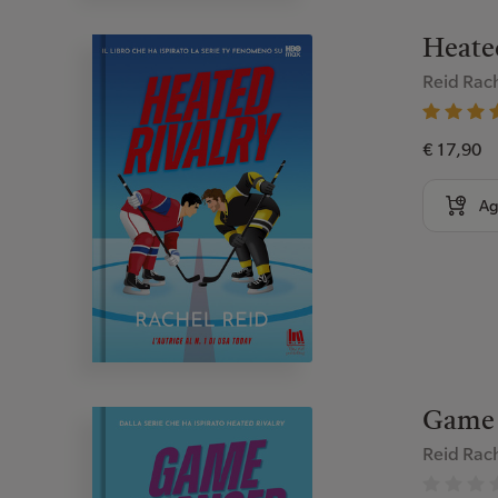
Heated
Reid Rac
€ 17,90
Ag
Game 
Reid Rac