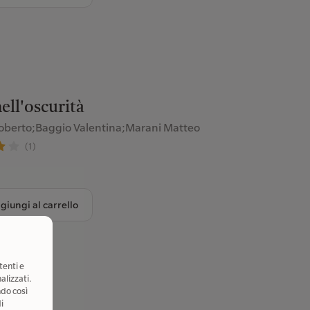
ell'oscurità
oberto;Baggio Valentina;Marani Matteo
(1)
giungi al carrello
tenti e
alizzati.
ndo così
i