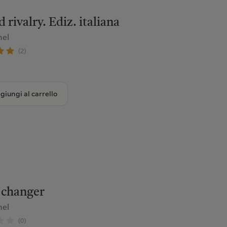
 rivalry. Ediz. italiana
hel
(2)
giungi al carrello
changer
hel
(0)