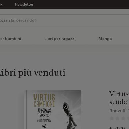
ik
Newsletter
per bambini
Libri per ragazzi
Manga
ibri più venduti
Virtus
scude
Ronzulli 
€ 30,00