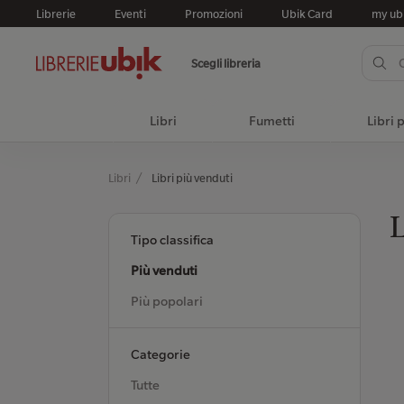
Librerie
Eventi
Promozioni
Ubik Card
my ub
Scegli libreria
Libri
Fumetti
Libri 
Libri
Libri più venduti
L
Tipo classifica
Più venduti
Più popolari
Categorie
Tutte