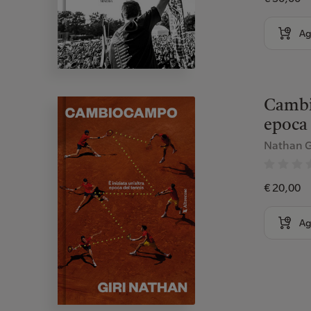
Ag
Cambio
epoca 
Nathan G
€ 20,00
Ag