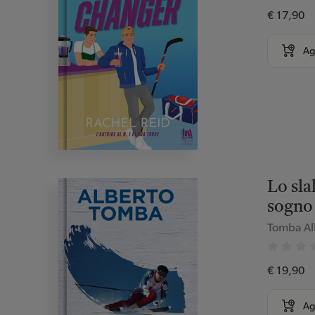
€ 17,90
Ag
Lo sla
sogno 
Tomba Al
€ 19,90
Ag