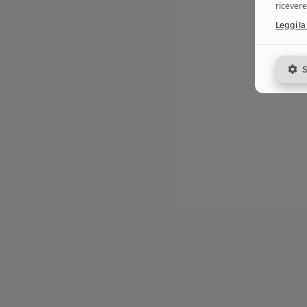
ricevere
Leggi la
S