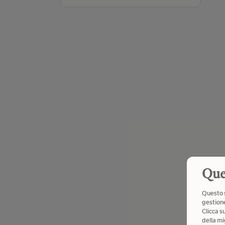
Que
Questo s
gestione
Clicca s
della mi