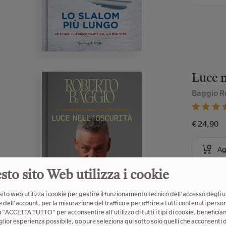
Luce n
Baggio R
€ 24,90
Ag
sto sito Web utilizza i cookie
ito web utilizza i cookie per gestire il funzionamento tecnico dell'accesso degli u
 dell'account, per la misurazione del traffico e per offrire a tutti contenuti person
u "ACCETTA TUTTO" per acconsentire all'utilizzo di tutti i tipi di cookie, beneficia
glior esperienza possibile, oppure seleziona qui sotto solo quelli che acconsenti d