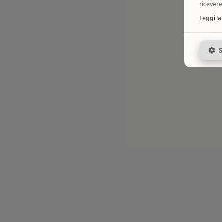
ricevere
Leggi la
S