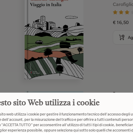
Carofigli
€ 16,50
Ag
Letter
sto sito Web utilizza i cookie
guida 
Kondo Ma
ito web utilizza i cookie per gestire il funzionamento tecnico dell'accesso degli u
 dell'account, per la misurazione del traffico e per offrire a tutti contenuti person
u "ACCETTA TUTTO" per acconsentire all'utilizzo di tutti i tipi di cookie, beneficia
€ 18,00
glior esperienza possibile, oppure seleziona qui sotto solo quelli che acconsenti d