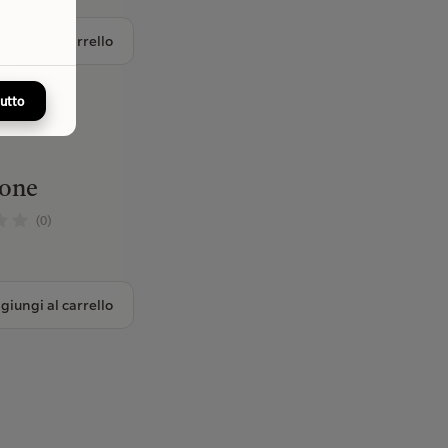
giungi al carrello
tutto
one
(0)
giungi al carrello