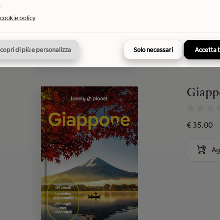
.
 cookie policy
Ag
copri di più e personalizza
Solo necessari
Accetta 
Giapp
€ 35,00
Ag