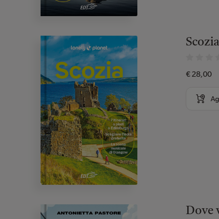
Scozi
€ 28,00
Ag
Dove v