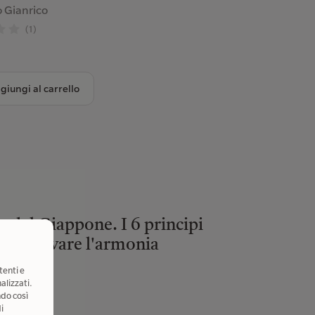
o Gianrico
(1)
giungi al carrello
a dal Giappone. I 6 principi
per trovare l'armonia
rie
tenti e
alizzati.
(0)
ndo così
i