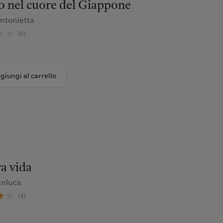
o nel cuore del Giappone
Antonietta
(0)
giungi al carrello
a vida
anluca
(4)