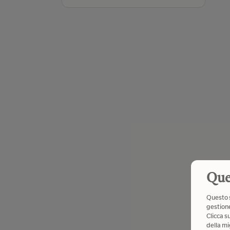
Que
Questo s
gestione
Clicca s
della mi