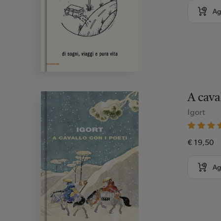
Ag
A cava
Igort
€ 19,50
Ag