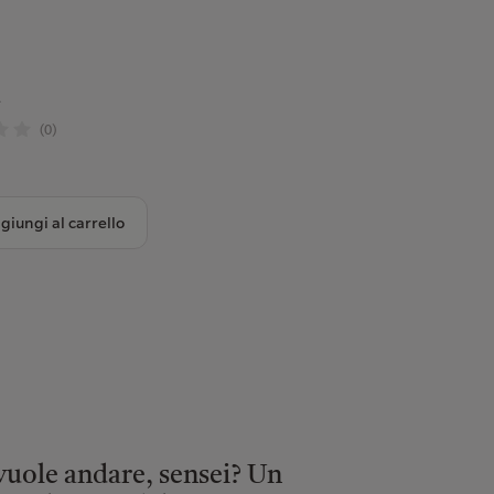
a
(0)
giungi al carrello
uole andare, sensei? Un