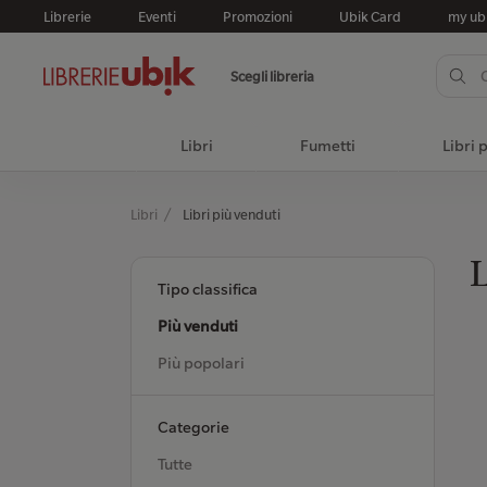
Librerie
Eventi
Promozioni
Ubik Card
my ub
Scegli libreria
Libri
Fumetti
Libri 
Libri
Libri più venduti
L
Tipo classifica
Più venduti
Più popolari
Categorie
Tutte